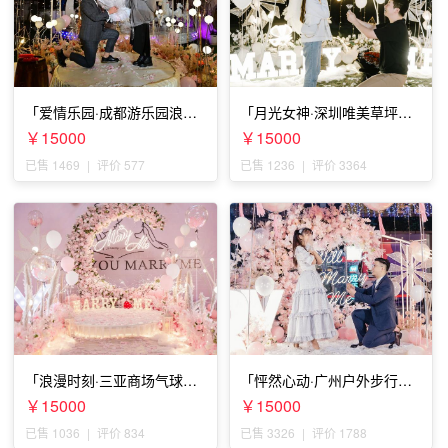
「爱情乐园·成都游乐园浪漫
「月光女神·深圳唯美草坪浪
求婚」
漫求婚」
￥15000
￥15000
已售 1469
|
评价 577
已售 1236
|
评价 3364
「浪漫时刻·三亚商场气球雨
「怦然心动·广州户外步行街
惊喜求婚」
求婚」
￥15000
￥15000
已售 1036
|
评价 834
已售 3326
|
评价 1788