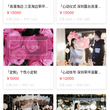
「浪漫海边·三亚海边草坪浪
「心动仪式·深圳露台浪漫求
漫求婚」
婚」
￥15000
￥15000
已售 2365
|
评价 1423
已售 3645
|
评价 1986
「定制」个性小定制
「心动信号·深圳草坪温馨求
婚」
￥5000
￥12000
已售 233
|
评价 144
已售 4463
|
评价 2361