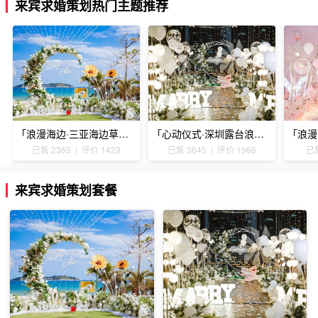
来宾求婚策划热门主题推荐
「浪漫海边·三亚海边草坪浪漫求婚」
「心动仪式·深圳露台浪漫求婚」
已售 2365 | 评价 1423
已售 3645 | 评价 1986
已售
来宾求婚策划套餐