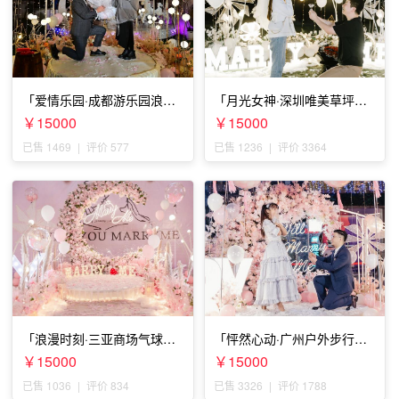
「爱情乐园·成都游乐园浪漫
「月光女神·深圳唯美草坪浪
求婚」
漫求婚」
￥15000
￥15000
已售 1469
|
评价 577
已售 1236
|
评价 3364
「浪漫时刻·三亚商场气球雨
「怦然心动·广州户外步行街
惊喜求婚」
求婚」
￥15000
￥15000
已售 1036
|
评价 834
已售 3326
|
评价 1788