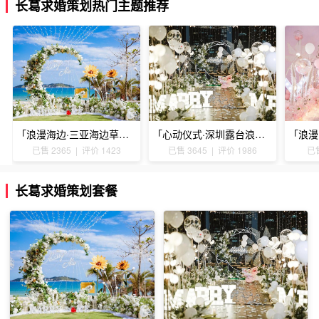
长葛求婚策划热门主题推荐
「浪漫海边·三亚海边草坪浪漫求婚」
「心动仪式·深圳露台浪漫求婚」
已售 2365 | 评价 1423
已售 3645 | 评价 1986
已售
长葛求婚策划套餐