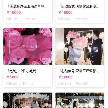
「浪漫海边·三亚海边草坪浪
「心动仪式·深圳露台浪漫求
漫求婚」
婚」
￥15000
￥15000
已售 2365
|
评价 1423
已售 3645
|
评价 1986
「定制」个性小定制
「心动信号·深圳草坪温馨求
婚」
￥5000
￥12000
已售 233
|
评价 144
已售 4463
|
评价 2361