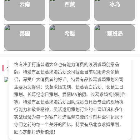
云南
西藏
冰岛
泰国
希腊
塞班岛
特爱有品长葛求婚策划公司，于2018年正式成立，是国内
拥有独立商标的求婚策划公司。特爱有品长葛求婚策划始
终专注于打造普通大众也有能力消费的浪漫求婚创意品
长葛求婚策划公司简介
牌。特爱有品长葛求婚策划公司截至目前以服务众多情
侣，深受广大消费者的好评。特爱有品长葛求婚策划公司
主要为您提供：长葛求婚策划、长葛表白策划、长葛生日
策划、长葛纪念日策划、爱情MV拍摄、长葛求婚视频制作
等。特爱有品长葛求婚策划团队成员皆具备专业的现场执
行能力和敬业精神，灵活运用策划行业的丰富知识和多年
实战经验为每一对客户打造温馨浪漫的时刻并全程记录下
你们之前的每一个美好的回忆。特爱有品北京求婚策划，
匠心定制打造新浪漫！