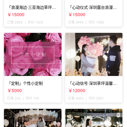
「浪漫海边·三亚海边草坪浪
「心动仪式·深圳露台浪漫求
漫求婚」
婚」
￥15000
￥15000
已售 2365
|
评价 1423
已售 3645
|
评价 1986
「定制」个性小定制
「心动信号·深圳草坪温馨求
婚」
￥5000
￥12000
已售 233
|
评价 144
已售 4463
|
评价 2361