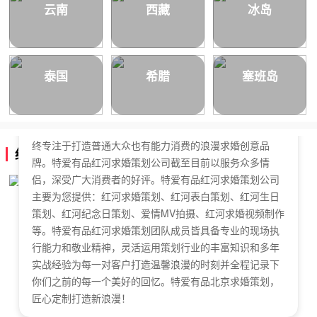
云南
西藏
冰岛
泰国
希腊
塞班岛
特爱有品红河求婚策划公司，于2018年正式成立，是国内
拥有独立商标的求婚策划公司。特爱有品红河求婚策划始
终专注于打造普通大众也有能力消费的浪漫求婚创意品
红河求婚策划公司简介
牌。特爱有品红河求婚策划公司截至目前以服务众多情
侣，深受广大消费者的好评。特爱有品红河求婚策划公司
主要为您提供：红河求婚策划、红河表白策划、红河生日
策划、红河纪念日策划、爱情MV拍摄、红河求婚视频制作
等。特爱有品红河求婚策划团队成员皆具备专业的现场执
行能力和敬业精神，灵活运用策划行业的丰富知识和多年
实战经验为每一对客户打造温馨浪漫的时刻并全程记录下
你们之前的每一个美好的回忆。特爱有品北京求婚策划，
匠心定制打造新浪漫！