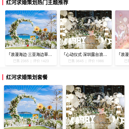
红河求婚策划热门主题推荐
「浪漫海边·三亚海边草坪浪漫求婚」
「心动仪式·深圳露台浪漫求婚」
已售 2365 | 评价 1423
已售 3645 | 评价 1986
已售
红河求婚策划套餐