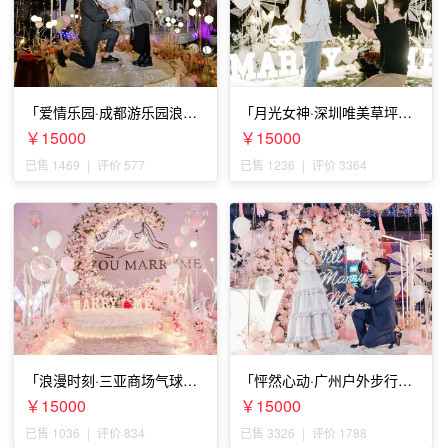
「爱情乐园·成都游乐园浪漫
「月光女神·深圳唯美草坪浪
求婚」
漫求婚」
￥15000
￥15000
已售 1469
|
评价 577
已售 1236
|
评价 3364
「浪漫时刻·三亚商场气球雨
「怦然心动·广州户外步行街
惊喜求婚」
求婚」
￥15000
￥15000
已售 1036
|
评价 834
已售 3326
|
评价 1788