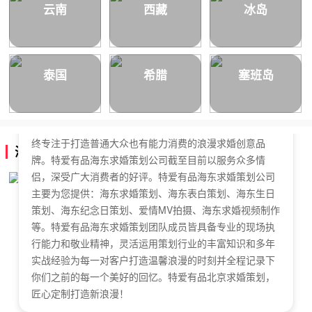
云南
西藏
冰岛
泰国
希腊
塞班岛
特爱有品海东求婚策划公司，于2018年正式成立，是国内
拥有独立商标的求婚策划公司。特爱有品海东求婚策划始
终专注于打造普通大众也有能力消费的浪漫求婚创意品
海东求婚策划公司简介
牌。特爱有品海东求婚策划公司截至目前以服务众多情
侣，深受广大消费者的好评。特爱有品海东求婚策划公司
主要为您提供：海东求婚策划、海东表白策划、海东生日
策划、海东纪念日策划、爱情MV拍摄、海东求婚视频制作
等。特爱有品海东求婚策划团队成员皆具备专业的现场执
行能力和敬业精神，灵活运用策划行业的丰富知识和多年
实战经验为每一对客户打造温馨浪漫的时刻并全程记录下
你们之前的每一个美好的回忆。特爱有品北京求婚策划，
匠心定制打造新浪漫！