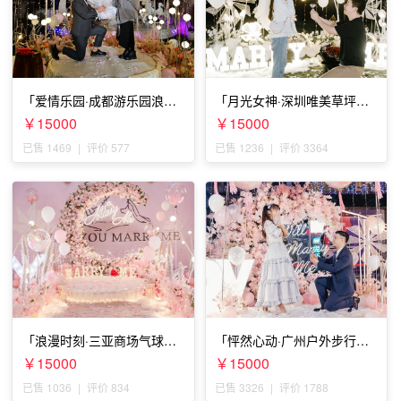
「爱情乐园·成都游乐园浪漫
「月光女神·深圳唯美草坪浪
求婚」
漫求婚」
￥15000
￥15000
已售 1469
|
评价 577
已售 1236
|
评价 3364
「浪漫时刻·三亚商场气球雨
「怦然心动·广州户外步行街
惊喜求婚」
求婚」
￥15000
￥15000
已售 1036
|
评价 834
已售 3326
|
评价 1788