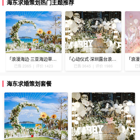
海东求婚策划热门主题推荐
「浪漫海边·三亚海边草坪浪漫求婚」
「心动仪式·深圳露台浪漫求婚」
已售 2365 | 评价 1423
已售 3645 | 评价 1986
已售
海东求婚策划套餐