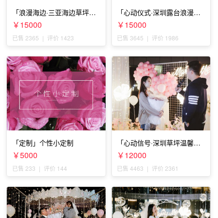
「浪漫海边·三亚海边草坪浪
「心动仪式·深圳露台浪漫求
漫求婚」
婚」
￥15000
￥15000
已售 2365
|
评价 1423
已售 3645
|
评价 1986
「定制」个性小定制
「心动信号·深圳草坪温馨求
婚」
￥5000
￥12000
已售 233
|
评价 144
已售 4463
|
评价 2361