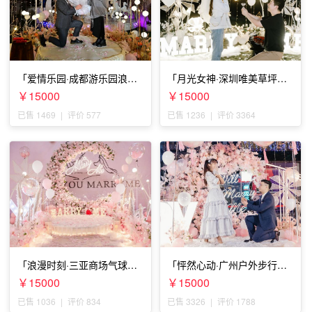
「爱情乐园·成都游乐园浪漫
「月光女神·深圳唯美草坪浪
求婚」
漫求婚」
￥15000
￥15000
已售 1469
|
评价 577
已售 1236
|
评价 3364
「浪漫时刻·三亚商场气球雨
「怦然心动·广州户外步行街
惊喜求婚」
求婚」
￥15000
￥15000
已售 1036
|
评价 834
已售 3326
|
评价 1788