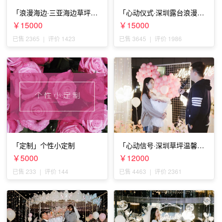
「浪漫海边·三亚海边草坪浪
「心动仪式·深圳露台浪漫求
漫求婚」
婚」
￥15000
￥15000
已售 2365
|
评价 1423
已售 3645
|
评价 1986
「定制」个性小定制
「心动信号·深圳草坪温馨求
婚」
￥5000
￥12000
已售 233
|
评价 144
已售 4463
|
评价 2361