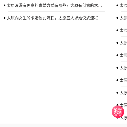
太原浪漫有创意的求婚方式有哪些？太原有创意的求婚策划
太原
太原向女生的求婚仪式流程，太原五大求婚仪式流程介绍
太
太
太
太
太
太
太
太
浪漫
套餐
太