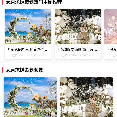
太原求婚策划热门主题推荐
「浪漫海边·三亚海边草坪浪漫求婚」
「心动仪式·深圳露台浪漫求婚」
已售 2365 | 评价 1423
已售 3645 | 评价 1986
已售
太原求婚策划套餐