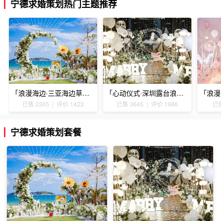
宁德求婚策划热门主题推荐
「浪漫海边·三亚海边草坪浪漫求婚」
「心动仪式·深圳露台浪漫求婚」
已售 2365 | 评价 1423
已售 3645 | 评价 1986
已售
宁德求婚策划套餐