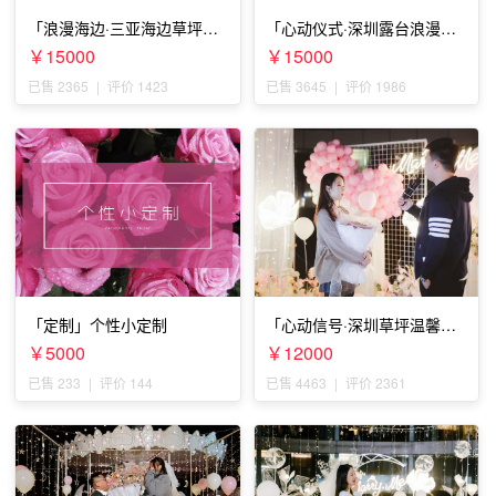
「浪漫海边·三亚海边草坪浪
「心动仪式·深圳露台浪漫求
漫求婚」
婚」
￥15000
￥15000
已售 2365
|
评价 1423
已售 3645
|
评价 1986
「定制」个性小定制
「心动信号·深圳草坪温馨求
婚」
￥5000
￥12000
已售 233
|
评价 144
已售 4463
|
评价 2361