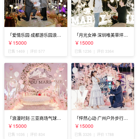
「爱情乐园·成都游乐园浪漫
「月光女神·深圳唯美草坪浪
求婚」
漫求婚」
￥15000
￥15000
已售 1469
|
评价 577
已售 1236
|
评价 3364
「浪漫时刻·三亚商场气球雨
「怦然心动·广州户外步行街
惊喜求婚」
求婚」
￥15000
￥15000
已售 1036
|
评价 834
已售 3326
|
评价 1788