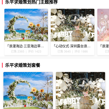
乐平求婚策划热门主题推荐
「浪漫海边·三亚海边草坪浪漫求婚」
「心动仪式·深圳露台浪漫求婚」
已售 2365 | 评价 1423
已售 3645 | 评价 1986
已售
乐平求婚策划套餐