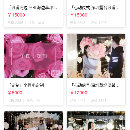
「浪漫海边·三亚海边草坪浪
「心动仪式·深圳露台浪漫求
漫求婚」
婚」
￥15000
￥15000
已售 2365
|
评价 1423
已售 3645
|
评价 1986
「定制」个性小定制
「心动信号·深圳草坪温馨求
婚」
￥5000
￥12000
已售 233
|
评价 144
已售 4463
|
评价 2361