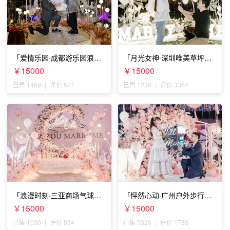
「爱情乐园·成都游乐园浪漫
「月光女神·深圳唯美草坪浪
求婚」
漫求婚」
￥15000
￥15000
已售 1469
|
评价 577
已售 1236
|
评价 3364
「浪漫时刻·三亚商场气球雨
「怦然心动·广州户外步行街
惊喜求婚」
求婚」
￥15000
￥15000
已售 1036
|
评价 834
已售 3326
|
评价 1788