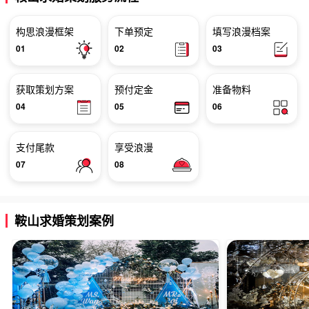
构思浪漫框架
下单预定
填写浪漫档案
01
02
03
获取策划方案
预付定金
准备物料
04
05
06
支付尾款
享受浪漫
07
08
鞍山求婚策划案例