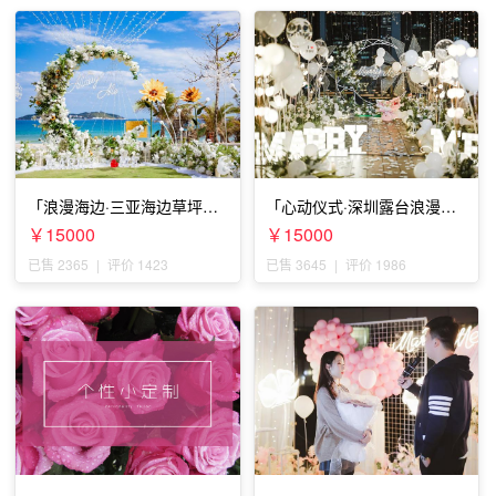
「浪漫海边·三亚海边草坪浪
「心动仪式·深圳露台浪漫求
漫求婚」
婚」
￥15000
￥15000
已售 2365
|
评价 1423
已售 3645
|
评价 1986