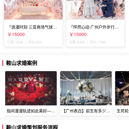
「浪漫时刻·三亚商场气球雨
「怦然心动·广州户外步行街
惊喜求婚」
求婚」
￥15000
￥15000
已售 1036
|
评价 834
已售 3326
|
评价 1788
鞍山求婚案例
指间漫漫轨迹如此美好——深圳烈焰玫瑰生日惊喜
【广州表白】前生有多少未尽的缘7张
鞍山求婚策划服务流程