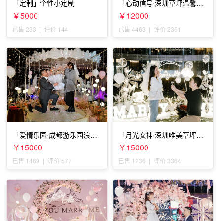
「定制」个性小定制
「心动信号·深圳草坪温馨求
婚」
￥5000
￥12000
已售 233
|
评价 144
已售 4463
|
评价 2361
「爱情乐园·成都游乐园浪漫
「月光女神·深圳唯美草坪浪
求婚」
漫求婚」
￥15000
￥15000
已售 1469
|
评价 577
已售 1236
|
评价 3364