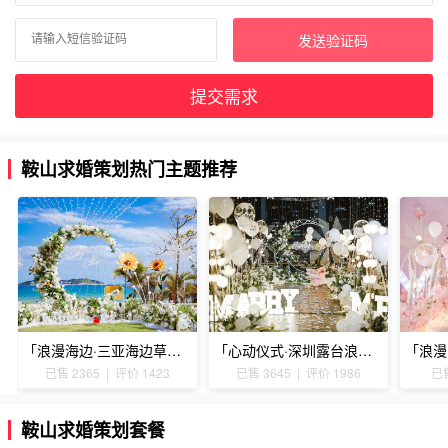
发送验证码
提交需求
鞍山求婚策划热门主题推荐
「浪漫海边·三亚海边草坪浪漫求婚」
「心动仪式·深圳露台浪漫求婚」
已售 2365 | 评价 1423
已售 3645 | 评价 1986
已售
鞍山求婚策划套餐