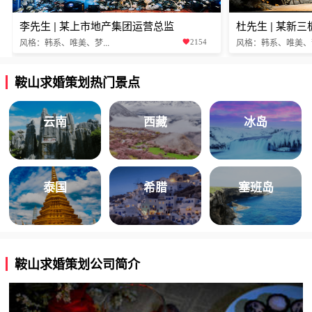
李先生 | 某上市地产集团运营总监
杜先生 | 某新
风格：韩系、唯美、梦...
风格：韩系、唯美、梦.
2154
鞍山求婚策划热门景点
云南
西藏
冰岛
泰国
希腊
塞班岛
鞍山求婚策划公司简介