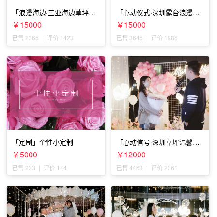
「浪漫海边·三亚海边草坪浪
「心动仪式·深圳露台浪漫求
漫求婚」
婚」
￥15000
￥15000
已售 2365
|
评价 1423
已售 3645
|
评价 1986
「定制」个性小定制
「心动信号·深圳草坪温馨求
婚」
￥5000
￥12000
已售 233
|
评价 144
已售 4463
|
评价 2361