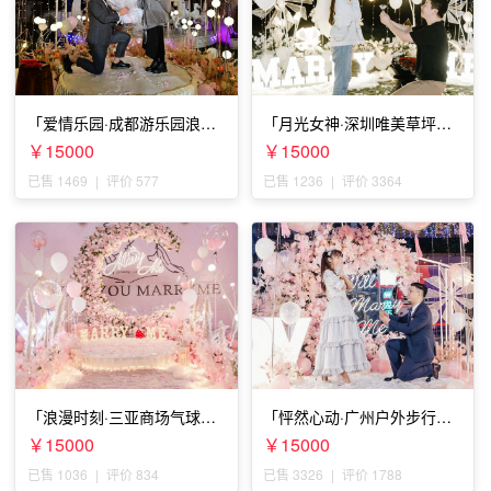
「爱情乐园·成都游乐园浪漫
「月光女神·深圳唯美草坪浪
求婚」
漫求婚」
￥15000
￥15000
已售 1469
|
评价 577
已售 1236
|
评价 3364
「浪漫时刻·三亚商场气球雨
「怦然心动·广州户外步行街
惊喜求婚」
求婚」
￥15000
￥15000
已售 1036
|
评价 834
已售 3326
|
评价 1788