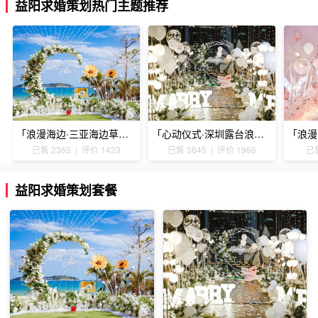
益阳求婚策划热门主题推荐
「浪漫海边·三亚海边草坪浪漫求婚」
「心动仪式·深圳露台浪漫求婚」
已售 2365 | 评价 1423
已售 3645 | 评价 1986
已售
益阳求婚策划套餐