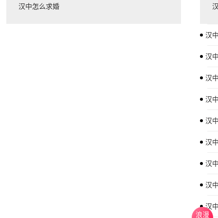
汉中怎么求婚
汉
汉中
汉
汉
汉
汉
汉
汉
汉中
浪漫