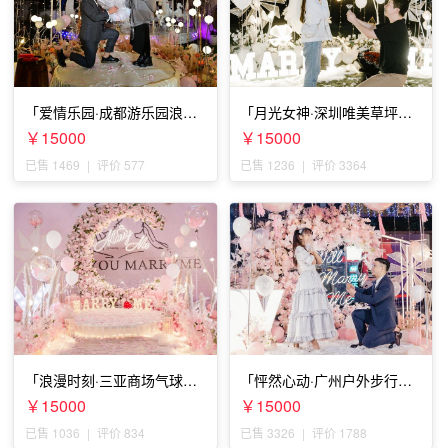
「爱情乐园·成都游乐园浪漫
「月光女神·深圳唯美草坪浪
求婚」
漫求婚」
￥15000
￥15000
已售 1469
|
评价 577
已售 1236
|
评价 3364
「浪漫时刻·三亚商场气球雨
「怦然心动·广州户外步行街
惊喜求婚」
求婚」
￥15000
￥15000
已售 1036
|
评价 834
已售 3326
|
评价 1788