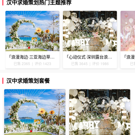
汉中求婚策划热门主题推荐
「浪漫海边·三亚海边草坪浪漫求婚」
「心动仪式·深圳露台浪漫求婚」
已售 2365 | 评价 1423
已售 3645 | 评价 1986
已售
汉中求婚策划套餐