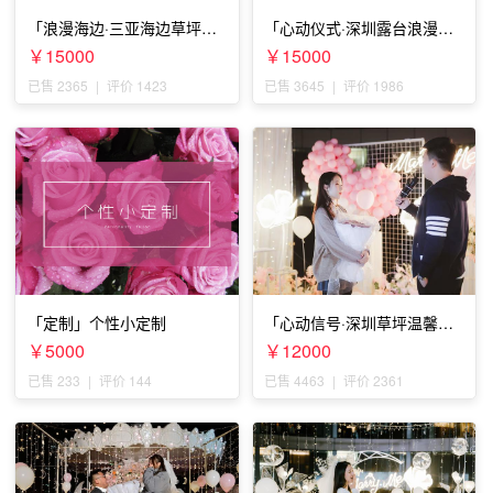
「浪漫海边·三亚海边草坪浪
「心动仪式·深圳露台浪漫求
漫求婚」
婚」
￥15000
￥15000
已售 2365
|
评价 1423
已售 3645
|
评价 1986
「定制」个性小定制
「心动信号·深圳草坪温馨求
婚」
￥5000
￥12000
已售 233
|
评价 144
已售 4463
|
评价 2361