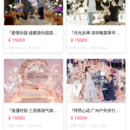
「爱情乐园·成都游乐园浪漫
「月光女神·深圳唯美草坪浪
求婚」
漫求婚」
￥15000
￥15000
已售 1469
|
评价 577
已售 1236
|
评价 3364
「浪漫时刻·三亚商场气球雨
「怦然心动·广州户外步行街
惊喜求婚」
求婚」
￥15000
￥15000
已售 1036
|
评价 834
已售 3326
|
评价 1788