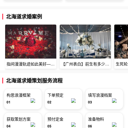
北海道求婚案例
指间漫漫轨迹如此美好——深圳烈焰玫瑰生日惊喜
【广州表白】前生有多少未尽的缘7张
北海道求婚策划服务流程
构思浪漫框架
下单预定
填写浪漫档案
01
02
03
获取策划方案
预付定金
准备物料
04
05
06