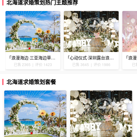
北海道求婚策划热门主题推荐
「浪漫海边·三亚海边草坪浪漫求婚」
「心动仪式·深圳露台浪漫求婚」
已售 2365 | 评价 1423
已售 3645 | 评价 1986
已售
北海道求婚策划套餐