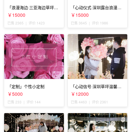
「浪漫海边·三亚海边草坪浪
「心动仪式·深圳露台浪漫求
漫求婚」
婚」
￥15000
￥15000
已售 2365
|
评价 1423
已售 3645
|
评价 1986
「定制」个性小定制
「心动信号·深圳草坪温馨求
婚」
￥5000
￥12000
已售 233
|
评价 144
已售 4463
|
评价 2361