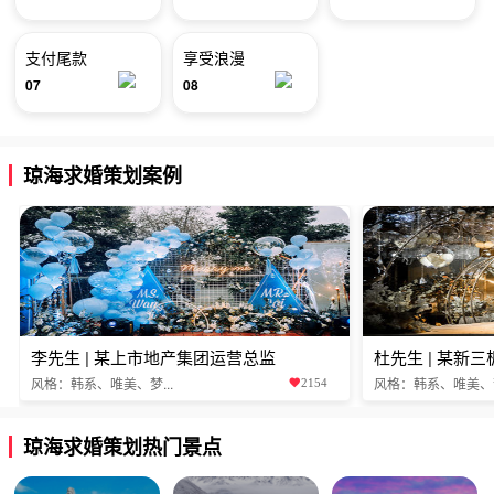
支付尾款
享受浪漫
07
08
琼海求婚策划案例
李先生 | 某上市地产集团运营总监
杜先生 | 某新
风格：韩系、唯美、梦...
风格：韩系、唯美、梦.
2154
琼海求婚策划热门景点