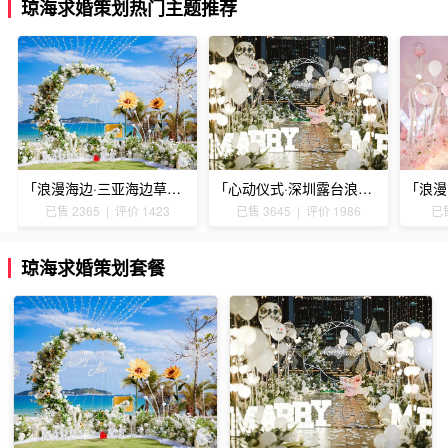
琼海求婚策划热门主题推荐
「浪漫海边·三亚海边草坪浪漫求婚」
「心动仪式·深圳露台浪漫求婚」
已售 2365 | 评价 1423
已售 3645 | 评价 1986
已售
琼海求婚策划套餐