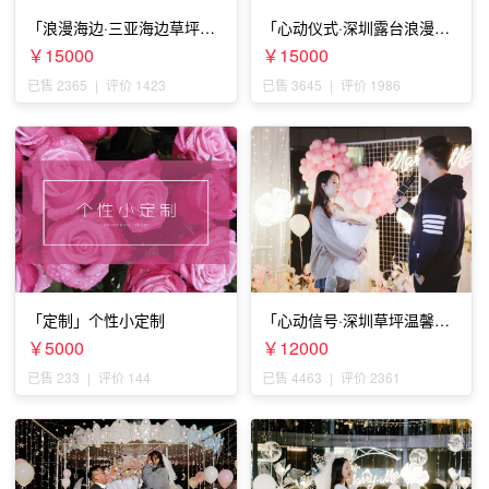
「浪漫海边·三亚海边草坪浪
「心动仪式·深圳露台浪漫求
漫求婚」
婚」
￥15000
￥15000
已售 2365
|
评价 1423
已售 3645
|
评价 1986
「定制」个性小定制
「心动信号·深圳草坪温馨求
婚」
￥5000
￥12000
已售 233
|
评价 144
已售 4463
|
评价 2361