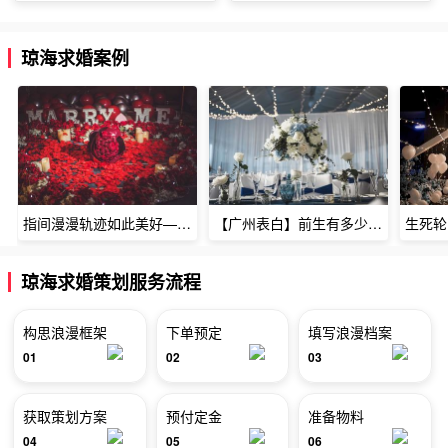
琼海求婚案例
指间漫漫轨迹如此美好——深圳烈焰玫瑰生日惊喜
【广州表白】前生有多少未尽的缘7张
琼海求婚策划服务流程
构思浪漫框架
下单预定
填写浪漫档案
01
02
03
获取策划方案
预付定金
准备物料
04
05
06