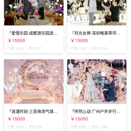
「爱情乐园·成都游乐园浪漫
「月光女神·深圳唯美草坪浪
求婚」
漫求婚」
￥15000
￥15000
已售 1469
|
评价 577
已售 1236
|
评价 3364
「浪漫时刻·三亚商场气球雨
「怦然心动·广州户外步行街
惊喜求婚」
求婚」
￥15000
￥15000
已售 1036
|
评价 834
已售 3326
|
评价 1788