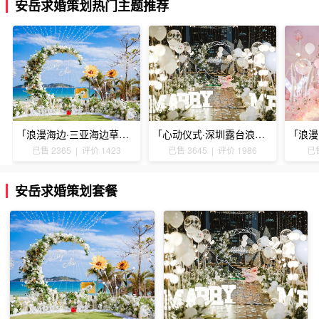
安岳求婚策划热门主题推荐
「浪漫海边·三亚海边草坪浪漫求婚」
「心动仪式·深圳露台浪漫求婚」
已售 2365 | 评价 1423
已售 3645 | 评价 1986
已售
安岳求婚策划套餐