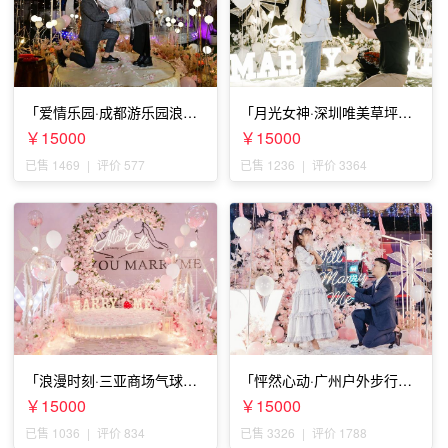
「爱情乐园·成都游乐园浪漫
「月光女神·深圳唯美草坪浪
求婚」
漫求婚」
￥15000
￥15000
已售 1469
|
评价 577
已售 1236
|
评价 3364
「浪漫时刻·三亚商场气球雨
「怦然心动·广州户外步行街
惊喜求婚」
求婚」
￥15000
￥15000
已售 1036
|
评价 834
已售 3326
|
评价 1788