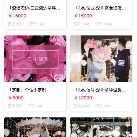
「浪漫海边·三亚海边草坪浪
「心动仪式·深圳露台浪漫求
漫求婚」
婚」
￥15000
￥15000
已售 2365
|
评价 1423
已售 3645
|
评价 1986
「定制」个性小定制
「心动信号·深圳草坪温馨求
婚」
￥5000
￥12000
已售 233
|
评价 144
已售 4463
|
评价 2361