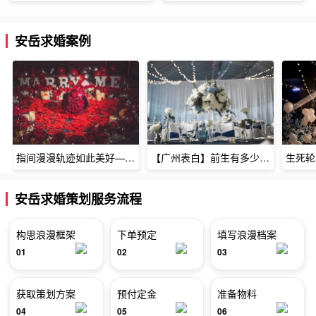
安岳求婚案例
指间漫漫轨迹如此美好——深圳烈焰玫瑰生日惊喜
【广州表白】前生有多少未尽的缘7张
安岳求婚策划服务流程
构思浪漫框架
下单预定
填写浪漫档案
01
02
03
获取策划方案
预付定金
准备物料
04
05
06