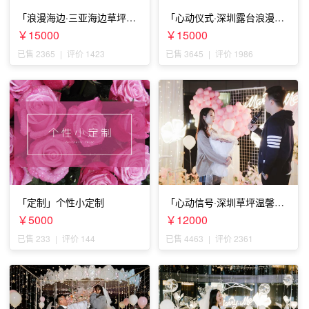
「浪漫海边·三亚海边草坪浪
「心动仪式·深圳露台浪漫求
漫求婚」
婚」
￥15000
￥15000
已售 2365
|
评价 1423
已售 3645
|
评价 1986
「定制」个性小定制
「心动信号·深圳草坪温馨求
婚」
￥5000
￥12000
已售 233
|
评价 144
已售 4463
|
评价 2361