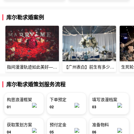
库尔勒求婚案例
指间漫漫轨迹如此美好——深圳烈焰玫瑰生日惊喜
【广州表白】前生有多少未尽的缘7张
库尔勒求婚策划服务流程
构思浪漫框架
下单预定
填写浪漫档案
01
02
03
获取策划方案
预付定金
准备物料
04
05
06