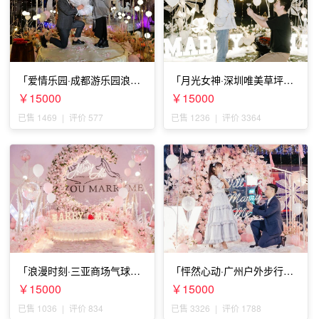
「爱情乐园·成都游乐园浪漫
「月光女神·深圳唯美草坪浪
求婚」
漫求婚」
￥15000
￥15000
已售 1469
|
评价 577
已售 1236
|
评价 3364
「浪漫时刻·三亚商场气球雨
「怦然心动·广州户外步行街
惊喜求婚」
求婚」
￥15000
￥15000
已售 1036
|
评价 834
已售 3326
|
评价 1788