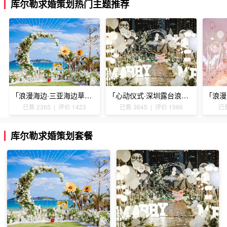
库尔勒求婚策划热门主题推荐
「浪漫海边·三亚海边草坪浪漫求婚」
「心动仪式·深圳露台浪漫求婚」
已售 2365 | 评价 1423
已售 3645 | 评价 1986
已售
库尔勒求婚策划套餐