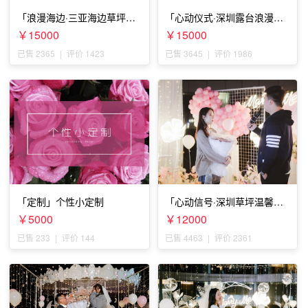
「浪漫海边·三亚海边草坪浪
「心动仪式·深圳露台浪漫求
漫求婚」
婚」
￥15000
￥15000
已售 2365
|
评价 1423
已售 3645
|
评价 1986
「定制」个性小定制
「心动信号·深圳草坪温馨求
婚」
￥5000
￥12000
已售 233
|
评价 144
已售 4463
|
评价 2361