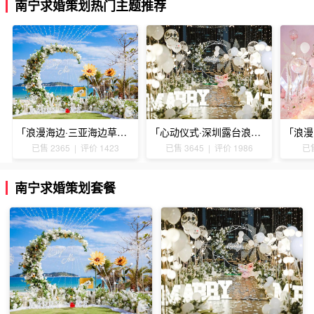
南宁求婚策划热门主题推荐
「浪漫海边·三亚海边草坪浪漫求婚」
「心动仪式·深圳露台浪漫求婚」
已售 2365 | 评价 1423
已售 3645 | 评价 1986
已售
南宁求婚策划套餐