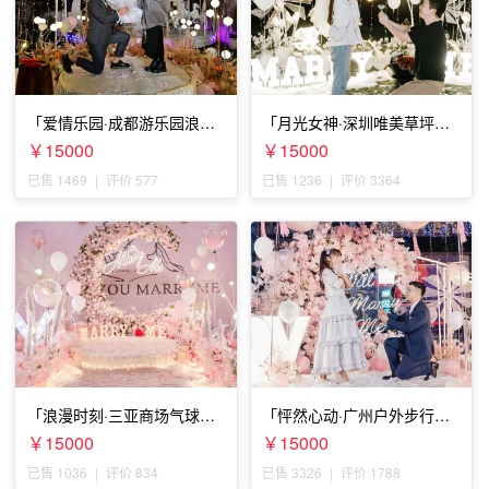
「爱情乐园·成都游乐园浪漫
「月光女神·深圳唯美草坪浪
求婚」
漫求婚」
￥15000
￥15000
已售 1469
|
评价 577
已售 1236
|
评价 3364
「浪漫时刻·三亚商场气球雨
「怦然心动·广州户外步行街
惊喜求婚」
求婚」
￥15000
￥15000
已售 1036
|
评价 834
已售 3326
|
评价 1788