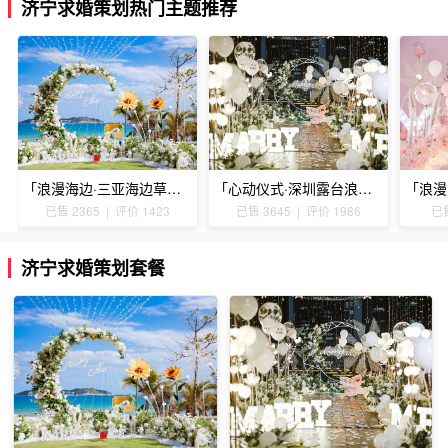
济宁求婚策划热门主题推荐
「浪漫海边·三亚海边草坪浪漫求婚」
「心动仪式·深圳露台浪漫求婚」
已售 2365 | 评价 1423
已售 3645 | 评价 1986
已售
济宁求婚策划套餐