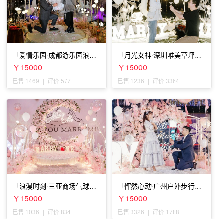
「爱情乐园·成都游乐园浪漫
「月光女神·深圳唯美草坪浪
求婚」
漫求婚」
￥15000
￥15000
已售 1469
|
评价 577
已售 1236
|
评价 3364
「浪漫时刻·三亚商场气球雨
「怦然心动·广州户外步行街
惊喜求婚」
求婚」
￥15000
￥15000
已售 1036
|
评价 834
已售 3326
|
评价 1788