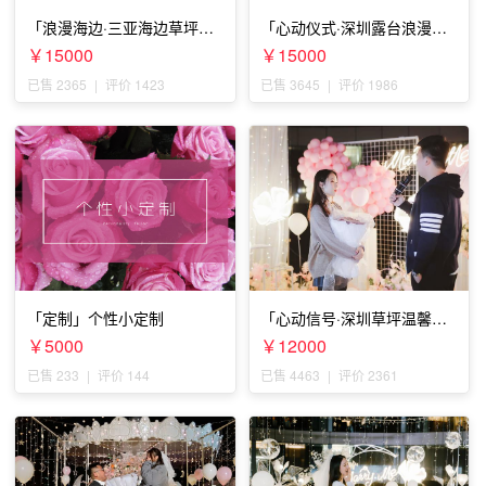
「浪漫海边·三亚海边草坪浪
「心动仪式·深圳露台浪漫求
漫求婚」
婚」
￥15000
￥15000
已售 2365
|
评价 1423
已售 3645
|
评价 1986
「定制」个性小定制
「心动信号·深圳草坪温馨求
婚」
￥5000
￥12000
已售 233
|
评价 144
已售 4463
|
评价 2361