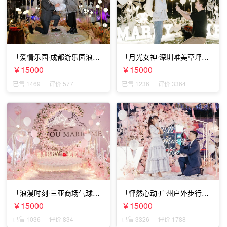
「爱情乐园·成都游乐园浪漫
「月光女神·深圳唯美草坪浪
求婚」
漫求婚」
￥15000
￥15000
已售 1469
|
评价 577
已售 1236
|
评价 3364
「浪漫时刻·三亚商场气球雨
「怦然心动·广州户外步行街
惊喜求婚」
求婚」
￥15000
￥15000
已售 1036
|
评价 834
已售 3326
|
评价 1788