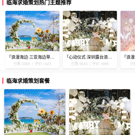
临海求婚策划热门主题推荐
「浪漫海边·三亚海边草坪浪漫求婚」
「心动仪式·深圳露台浪漫求婚」
已售 2365 | 评价 1423
已售 3645 | 评价 1986
已售
临海求婚策划套餐