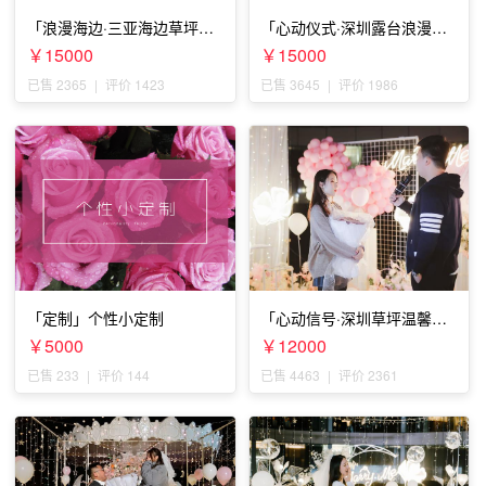
「浪漫海边·三亚海边草坪浪
「心动仪式·深圳露台浪漫求
漫求婚」
婚」
￥15000
￥15000
已售 2365
|
评价 1423
已售 3645
|
评价 1986
「定制」个性小定制
「心动信号·深圳草坪温馨求
婚」
￥5000
￥12000
已售 233
|
评价 144
已售 4463
|
评价 2361