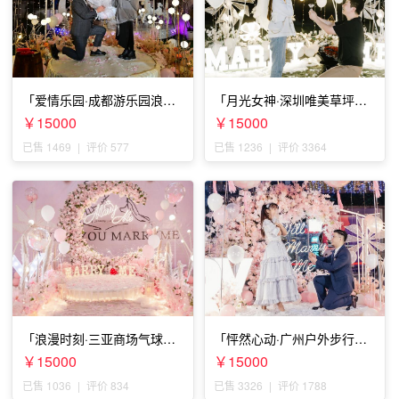
「爱情乐园·成都游乐园浪漫
「月光女神·深圳唯美草坪浪
求婚」
漫求婚」
￥15000
￥15000
已售 1469
|
评价 577
已售 1236
|
评价 3364
「浪漫时刻·三亚商场气球雨
「怦然心动·广州户外步行街
惊喜求婚」
求婚」
￥15000
￥15000
已售 1036
|
评价 834
已售 3326
|
评价 1788