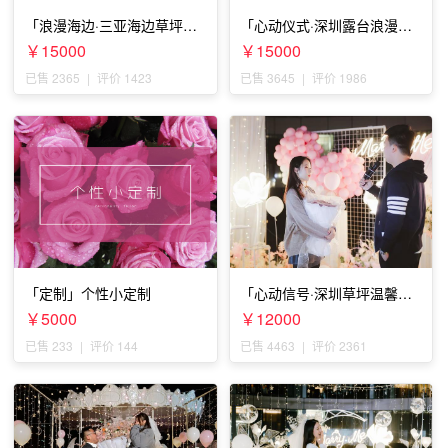
「浪漫海边·三亚海边草坪浪
「心动仪式·深圳露台浪漫求
漫求婚」
婚」
￥15000
￥15000
已售 2365
|
评价 1423
已售 3645
|
评价 1986
「定制」个性小定制
「心动信号·深圳草坪温馨求
婚」
￥5000
￥12000
已售 233
|
评价 144
已售 4463
|
评价 2361