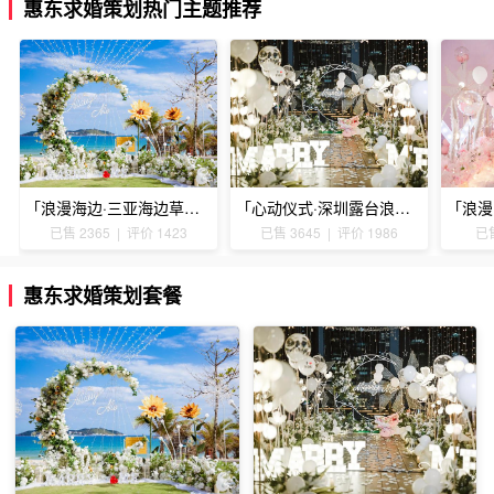
惠东求婚策划热门主题推荐
「浪漫海边·三亚海边草坪浪漫求婚」
「心动仪式·深圳露台浪漫求婚」
已售 2365 | 评价 1423
已售 3645 | 评价 1986
已售
惠东求婚策划套餐