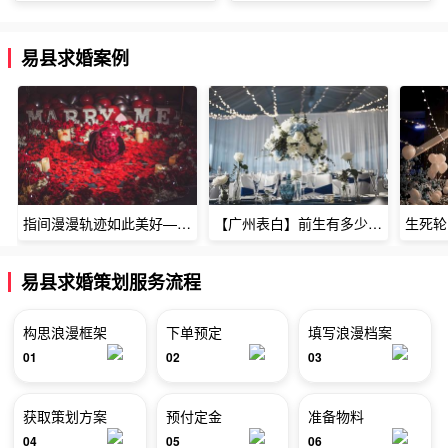
易县求婚案例
指间漫漫轨迹如此美好——深圳烈焰玫瑰生日惊喜
【广州表白】前生有多少未尽的缘7张
易县求婚策划服务流程
构思浪漫框架
下单预定
填写浪漫档案
01
02
03
获取策划方案
预付定金
准备物料
04
05
06