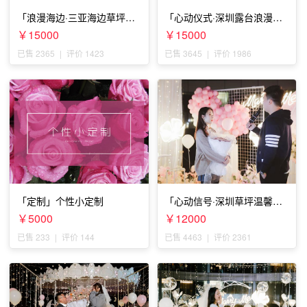
「浪漫海边·三亚海边草坪浪
「心动仪式·深圳露台浪漫求
漫求婚」
婚」
￥15000
￥15000
已售 2365
|
评价 1423
已售 3645
|
评价 1986
「定制」个性小定制
「心动信号·深圳草坪温馨求
婚」
￥5000
￥12000
已售 233
|
评价 144
已售 4463
|
评价 2361