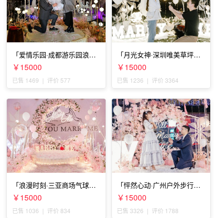
「爱情乐园·成都游乐园浪漫
「月光女神·深圳唯美草坪浪
求婚」
漫求婚」
￥15000
￥15000
已售 1469
|
评价 577
已售 1236
|
评价 3364
「浪漫时刻·三亚商场气球雨
「怦然心动·广州户外步行街
惊喜求婚」
求婚」
￥15000
￥15000
已售 1036
|
评价 834
已售 3326
|
评价 1788