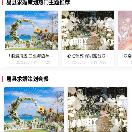
易县求婚策划热门主题推荐
「浪漫海边·三亚海边草坪浪漫求婚」
「心动仪式·深圳露台浪漫求婚」
已售 2365 | 评价 1423
已售 3645 | 评价 1986
已售
易县求婚策划套餐