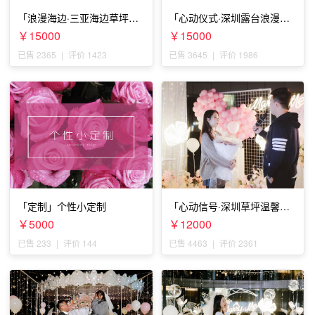
「浪漫海边·三亚海边草坪浪
「心动仪式·深圳露台浪漫求
漫求婚」
婚」
￥15000
￥15000
已售 2365
|
评价 1423
已售 3645
|
评价 1986
「定制」个性小定制
「心动信号·深圳草坪温馨求
婚」
￥5000
￥12000
已售 233
|
评价 144
已售 4463
|
评价 2361