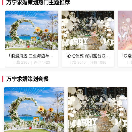
万宁求婚策划热门主题推荐
「浪漫海边·三亚海边草坪浪漫求婚」
「心动仪式·深圳露台浪漫求婚」
已售 2365 | 评价 1423
已售 3645 | 评价 1986
已售
万宁求婚策划套餐