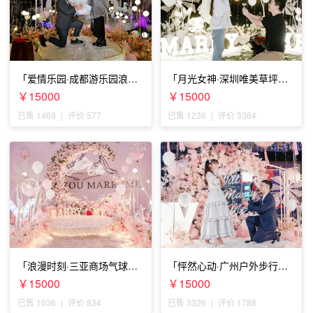
「爱情乐园·成都游乐园浪漫
「月光女神·深圳唯美草坪浪
求婚」
漫求婚」
￥15000
￥15000
已售 1469
|
评价 577
已售 1236
|
评价 3364
「浪漫时刻·三亚商场气球雨
「怦然心动·广州户外步行街
惊喜求婚」
求婚」
￥15000
￥15000
已售 1036
|
评价 834
已售 3326
|
评价 1788