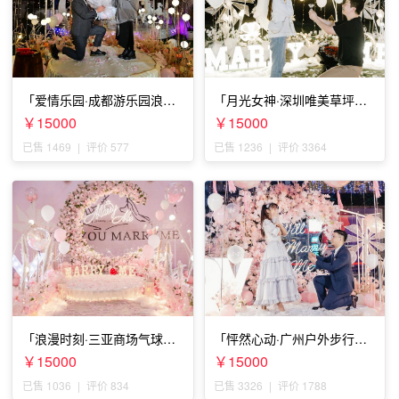
「爱情乐园·成都游乐园浪漫
「月光女神·深圳唯美草坪浪
求婚」
漫求婚」
￥15000
￥15000
已售 1469
|
评价 577
已售 1236
|
评价 3364
「浪漫时刻·三亚商场气球雨
「怦然心动·广州户外步行街
惊喜求婚」
求婚」
￥15000
￥15000
已售 1036
|
评价 834
已售 3326
|
评价 1788