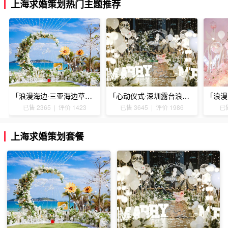
上海求婚策划热门主题推荐
「浪漫海边·三亚海边草坪浪漫求婚」
「心动仪式·深圳露台浪漫求婚」
已售 2365 | 评价 1423
已售 3645 | 评价 1986
已售
上海求婚策划套餐