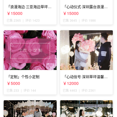
「浪漫海边·三亚海边草坪浪
「心动仪式·深圳露台浪漫求
漫求婚」
婚」
￥15000
￥15000
已售 2365
|
评价 1423
已售 3645
|
评价 1986
「定制」个性小定制
「心动信号·深圳草坪温馨求
婚」
￥5000
￥12000
已售 233
|
评价 144
已售 4463
|
评价 2361