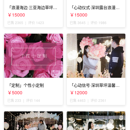
「浪漫海边·三亚海边草坪浪
「心动仪式·深圳露台浪漫求
漫求婚」
婚」
￥15000
￥15000
已售 2365
|
评价 1423
已售 3645
|
评价 1986
「定制」个性小定制
「心动信号·深圳草坪温馨求
婚」
￥5000
￥12000
已售 233
|
评价 144
已售 4463
|
评价 2361