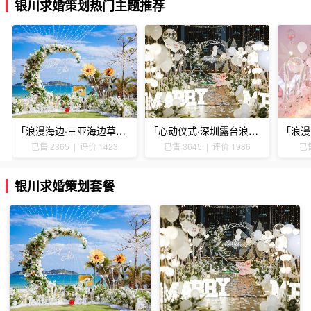
银川求婚策划热门主题推荐
「浪漫海边·三亚海边草坪浪漫求婚」
「心动仪式·深圳露台浪漫求婚」
已售 2365 | 评价 1423
已售 3645 | 评价 1986
已售
银川求婚策划套餐