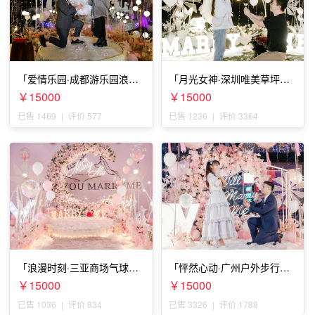
「爱情乐园·成都游乐园浪漫
「月光女神·深圳唯美草坪浪
求婚」
漫求婚」
￥15000
￥15000
已售 1469
|
评价 577
已售 1236
|
评价 3364
「浪漫时刻·三亚商场气球雨
「怦然心动·广州户外步行街
惊喜求婚」
求婚」
￥15000
￥15000
已售 1036
|
评价 834
已售 3326
|
评价 1788