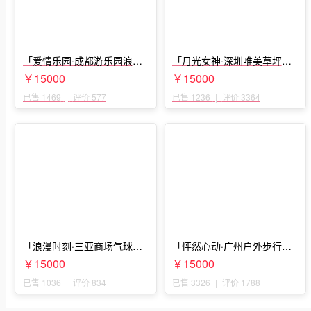
「爱情乐园·成都游乐园浪漫
「月光女神·深圳唯美草坪浪
求婚」
漫求婚」
￥15000
￥15000
已售 1469
|
评价 577
已售 1236
|
评价 3364
「浪漫时刻·三亚商场气球雨
「怦然心动·广州户外步行街
惊喜求婚」
求婚」
￥15000
￥15000
已售 1036
|
评价 834
已售 3326
|
评价 1788