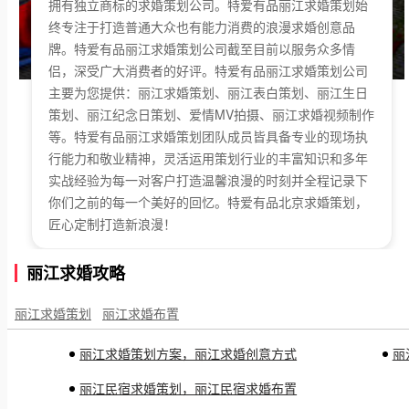
拥有独立商标的求婚策划公司。特爱有品丽江求婚策划始
终专注于打造普通大众也有能力消费的浪漫求婚创意品
牌。特爱有品丽江求婚策划公司截至目前以服务众多情
侣，深受广大消费者的好评。特爱有品丽江求婚策划公司
主要为您提供：丽江求婚策划、丽江表白策划、丽江生日
策划、丽江纪念日策划、爱情MV拍摄、丽江求婚视频制作
等。特爱有品丽江求婚策划团队成员皆具备专业的现场执
行能力和敬业精神，灵活运用策划行业的丰富知识和多年
实战经验为每一对客户打造温馨浪漫的时刻并全程记录下
你们之前的每一个美好的回忆。特爱有品北京求婚策划，
匠心定制打造新浪漫！
丽江求婚攻略
丽江求婚策划
丽江求婚布置
丽江求婚策划方案，丽江求婚创意方式
丽
丽江民宿求婚策划，丽江民宿求婚布置