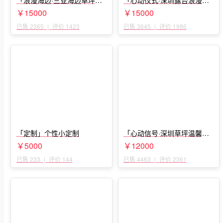
漫求婚」
婚」
￥15000
￥15000
已售 2365
|
评价 1423
已售 3645
|
评价 1986
「定制」个性小定制
「心动信号·深圳草坪温馨求
婚」
￥5000
￥12000
已售 233
|
评价 144
已售 4463
|
评价 2361