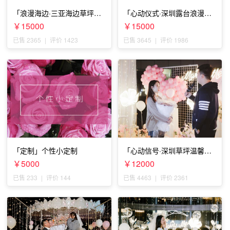
「浪漫海边·三亚海边草坪浪
「心动仪式·深圳露台浪漫求
漫求婚」
婚」
￥15000
￥15000
已售 2365
|
评价 1423
已售 3645
|
评价 1986
「定制」个性小定制
「心动信号·深圳草坪温馨求
婚」
￥5000
￥12000
已售 233
|
评价 144
已售 4463
|
评价 2361