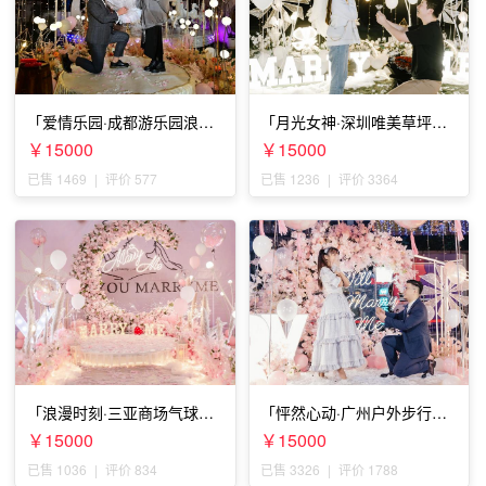
「爱情乐园·成都游乐园浪漫
「月光女神·深圳唯美草坪浪
求婚」
漫求婚」
￥15000
￥15000
已售 1469
|
评价 577
已售 1236
|
评价 3364
「浪漫时刻·三亚商场气球雨
「怦然心动·广州户外步行街
惊喜求婚」
求婚」
￥15000
￥15000
已售 1036
|
评价 834
已售 3326
|
评价 1788