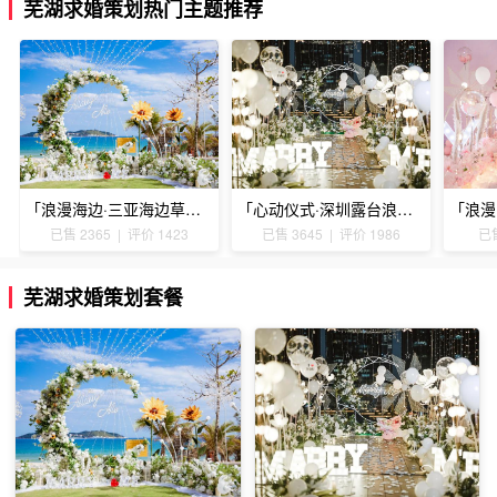
芜湖求婚策划热门主题推荐
「浪漫海边·三亚海边草坪浪漫求婚」
「心动仪式·深圳露台浪漫求婚」
已售 2365 | 评价 1423
已售 3645 | 评价 1986
已售
芜湖求婚策划套餐