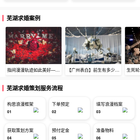
芜湖求婚案例
指间漫漫轨迹如此美好——深圳烈焰玫瑰生日惊喜
【广州表白】前生有多少未尽的缘7张
芜湖求婚策划服务流程
构思浪漫框架
下单预定
填写浪漫档案
01
02
03
获取策划方案
预付定金
准备物料
04
05
06