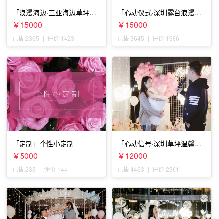
「浪漫海边·三亚海边草坪浪
「心动仪式·深圳露台浪漫求
漫求婚」
婚」
￥15000
￥15000
已售 2365
|
评价 1423
已售 3645
|
评价 1986
「定制」个性小定制
「心动信号·深圳草坪温馨求
婚」
￥5000
￥12000
已售 233
|
评价 144
已售 4463
|
评价 2361