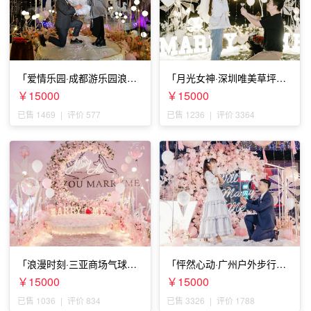
「爱情乐园·成都游乐园浪漫
「月光女神·深圳唯美草坪浪
求婚」
漫求婚」
￥15000
￥15000
已售 1469
|
评价 577
已售 1236
|
评价 3364
「浪漫时刻·三亚商场气球雨
「怦然心动·广州户外步行街
惊喜求婚」
求婚」
￥15000
￥15000
已售 1036
|
评价 834
已售 3326
|
评价 1788