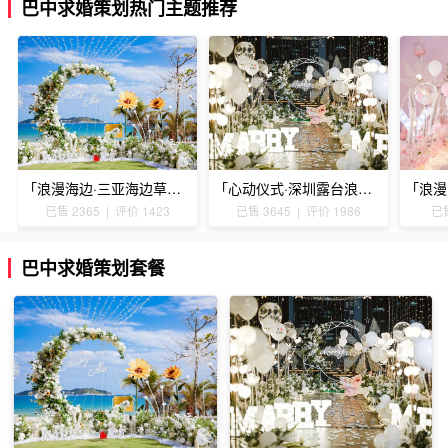
巴中求婚策划热门主题推荐
「浪漫海边·三亚海边草坪浪漫求婚」
「心动仪式·深圳露台浪漫求婚」
已售 2365 | 评价 1423
已售 3645 | 评价 1986
已售
巴中求婚策划套餐