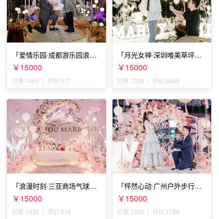
「爱情乐园·成都游乐园浪漫
「月光女神·深圳唯美草坪浪
求婚」
漫求婚」
￥15000
￥15000
已售 1469
|
评价 577
已售 1236
|
评价 3364
「浪漫时刻·三亚商场气球雨
「怦然心动·广州户外步行街
惊喜求婚」
求婚」
￥15000
￥15000
已售 1036
|
评价 834
已售 3326
|
评价 1788