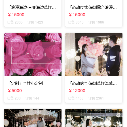
「浪漫海边·三亚海边草坪浪
「心动仪式·深圳露台浪漫求
漫求婚」
婚」
￥15000
￥15000
已售 2365
|
评价 1423
已售 3645
|
评价 1986
「定制」个性小定制
「心动信号·深圳草坪温馨求
婚」
￥5000
￥12000
已售 233
|
评价 144
已售 4463
|
评价 2361