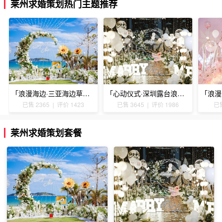
莱州求婚策划热门主题推荐
「浪漫海边·三亚海边草坪浪漫求婚」
「心动仪式·深圳露台浪漫求婚」
已售 2365 | 评价 1423
已售 3645 | 评价 1986
已售
莱州求婚策划套餐