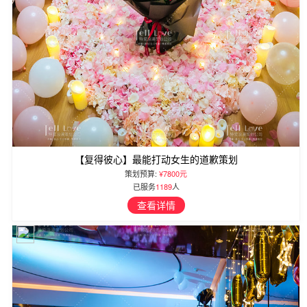
【复得彼心】最能打动女生的道歉策划
策划预算:
¥7800元
已服务
1189
人
查看详情