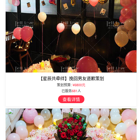
【星辰共牵绊】挽回男友道歉策划
策划预算:
¥6800元
已服务
681
人
查看详情