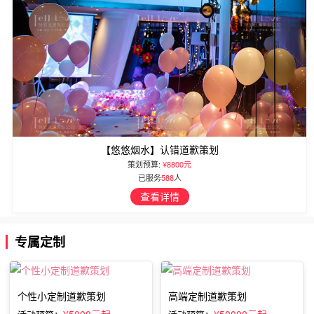
【悠悠烟水】认错道歉策划
策划预算:
¥8800元
已服务
588
人
查看详情
专属定制
个性小定制道歉策划
高端定制道歉策划
¥5000元起
¥50000元起