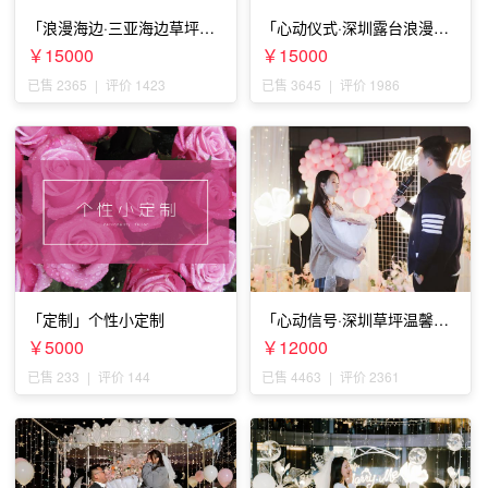
「浪漫海边·三亚海边草坪浪
「心动仪式·深圳露台浪漫求
漫求婚」
婚」
￥15000
￥15000
已售 2365
|
评价 1423
已售 3645
|
评价 1986
「定制」个性小定制
「心动信号·深圳草坪温馨求
婚」
￥5000
￥12000
已售 233
|
评价 144
已售 4463
|
评价 2361