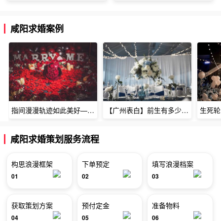
咸阳求婚案例
指间漫漫轨迹如此美好——深圳烈焰玫瑰生日惊喜
【广州表白】前生有多少未尽的缘7张
咸阳求婚策划服务流程
构思浪漫框架
下单预定
填写浪漫档案
01
02
03
获取策划方案
预付定金
准备物料
04
05
06