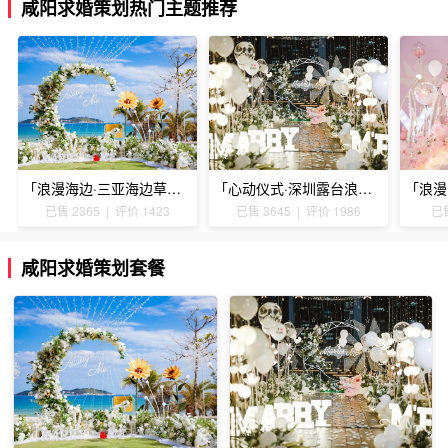
咸阳求婚策划热门主题推荐
「浪漫海边·三亚海边草坪浪漫求婚」
「心动仪式·深圳露台浪漫求婚」
已售 2365 | 评价 1423
已售 3645 | 评价 1986
已售
咸阳求婚策划套餐