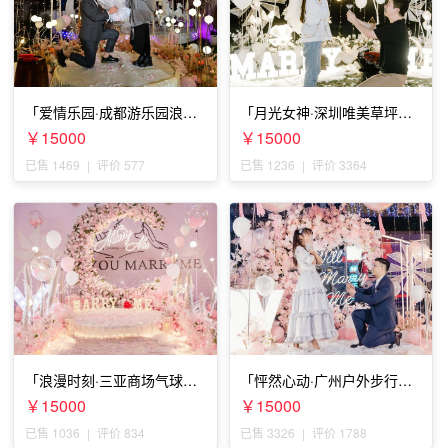
「爱情乐园·成都游乐园浪漫
「月光女神·深圳唯美草坪浪
求婚」
漫求婚」
￥15000
￥15000
已售 1469
|
评价 577
已售 1236
|
评价 3364
「浪漫时刻·三亚商场气球雨
「怦然心动·广州户外步行街
惊喜求婚」
求婚」
￥15000
￥15000
已售 1036
|
评价 834
已售 3326
|
评价 1788