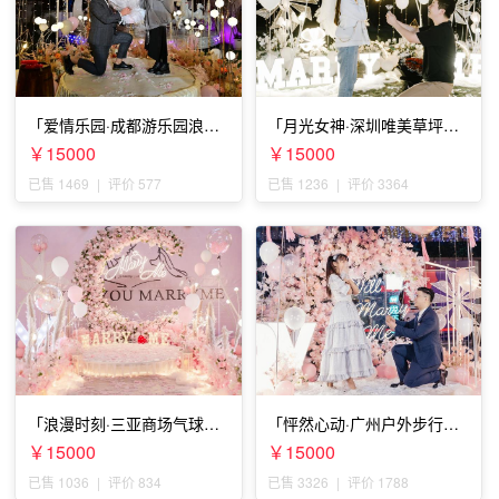
「爱情乐园·成都游乐园浪漫
「月光女神·深圳唯美草坪浪
求婚」
漫求婚」
￥15000
￥15000
已售 1469
|
评价 577
已售 1236
|
评价 3364
「浪漫时刻·三亚商场气球雨
「怦然心动·广州户外步行街
惊喜求婚」
求婚」
￥15000
￥15000
已售 1036
|
评价 834
已售 3326
|
评价 1788