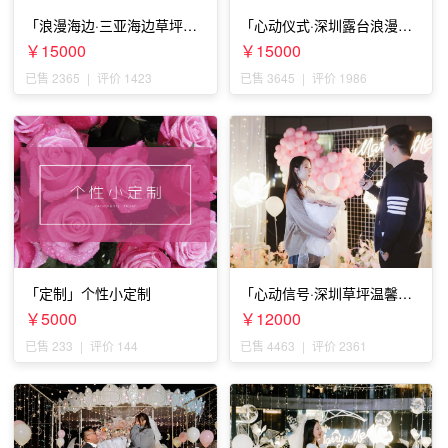
「浪漫海边·三亚海边草坪浪
「心动仪式·深圳露台浪漫求
漫求婚」
婚」
￥15000
￥15000
已售 2365
|
评价 1423
已售 3645
|
评价 1986
「定制」个性小定制
「心动信号·深圳草坪温馨求
婚」
￥5000
￥12000
已售 233
|
评价 144
已售 4463
|
评价 2361