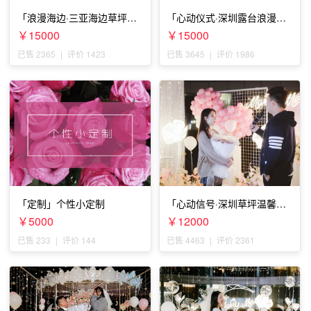
「浪漫海边·三亚海边草坪浪
「心动仪式·深圳露台浪漫求
漫求婚」
婚」
￥15000
￥15000
已售 2365
|
评价 1423
已售 3645
|
评价 1986
「定制」个性小定制
「心动信号·深圳草坪温馨求
婚」
￥5000
￥12000
已售 233
|
评价 144
已售 4463
|
评价 2361