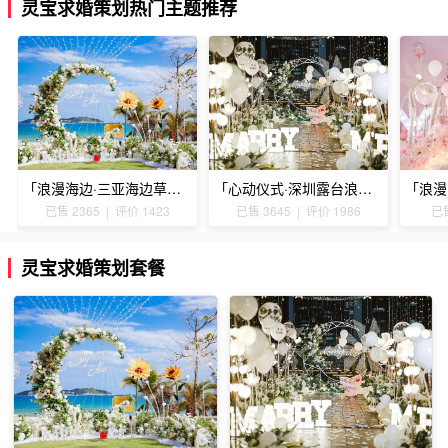
灵宝求婚策划热门主题推荐
「浪漫海边·三亚海边草坪浪漫求婚」
「心动仪式·深圳露台浪漫求婚」
已售 2365 | 评价 1423
已售 3645 | 评价 1986
已售
灵宝求婚策划套餐