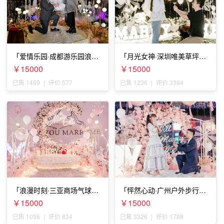
「爱情乐园·成都游乐园浪漫
「月光女神·深圳唯美草坪浪
求婚」
漫求婚」
￥15000
￥15000
已售 1469
|
评价 577
已售 1236
|
评价 3364
「浪漫时刻·三亚商场气球雨
「怦然心动·广州户外步行街
惊喜求婚」
求婚」
￥15000
￥15000
已售 1036
|
评价 834
已售 3326
|
评价 1788