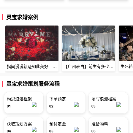
灵宝求婚案例
指间漫漫轨迹如此美好——深圳烈焰玫瑰生日惊喜
【广州表白】前生有多少未尽的缘7张
灵宝求婚策划服务流程
构思浪漫框架
下单预定
填写浪漫档案
01
02
03
获取策划方案
预付定金
准备物料
04
05
06